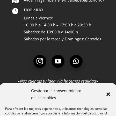
Avda. Fraga Iribarne, 90 Valdebebas (Madrid)
HORARIO

Lunes a Viernes:
10:00 h a 14:00 h – 17:00 h a 20:30 h
Sábados: de 10:00 h a 14:00 h
Sábados por la tarde y Domingos: Cerrados
«Nos cuentas tu idea y la hacemos realidad»
Gestionar el consentimiento
SERVICIOS
de las cookies
MUEBLES A MEDIDA
3
PROYECTOS
Para ofrecer las mejores experiencias, utilizamos tecnologías como las
cookies para almacenar y/o acceder a la información del dispositivo. El
TIENDA